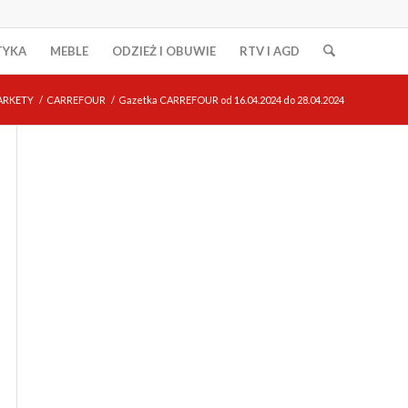
TYKA
MEBLE
ODZIEŻ I OBUWIE
RTV I AGD
ARKETY
/
CARREFOUR
/
Gazetka CARREFOUR od 16.04.2024 do 28.04.2024