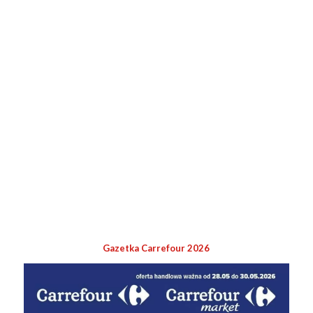
Gazetka Carrefour 2026