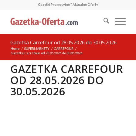
Gazetki Promocyjne * Aktualne Oferty
Gazetka Carrefour od 28.05.2026 do 30.05.2026
Home
/
SUPERMARKETY
/
CARREFOUR
/
Gazetka Carrefour od 28.05.2026 do 30.05.2026
GAZETKA CARREFOUR
OD 28.05.2026 DO
30.05.2026