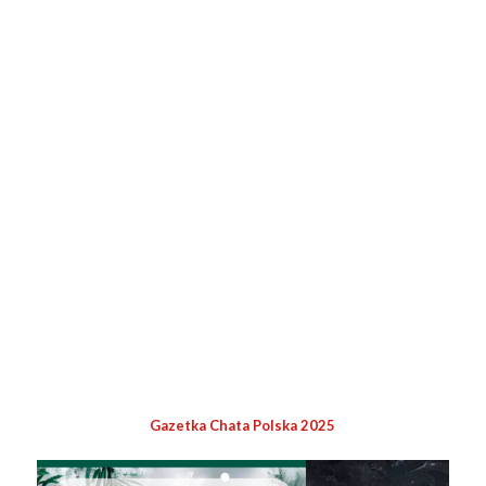
Gazetka Chata Polska 2025