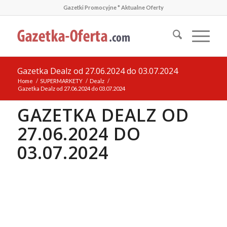
Gazetki Promocyjne * Aktualne Oferty
Gazetka Dealz od 27.06.2024 do 03.07.2024
Home
/
SUPERMARKETY
/
Dealz
/
Gazetka Dealz od 27.06.2024 do 03.07.2024
GAZETKA DEALZ OD
27.06.2024 DO
03.07.2024