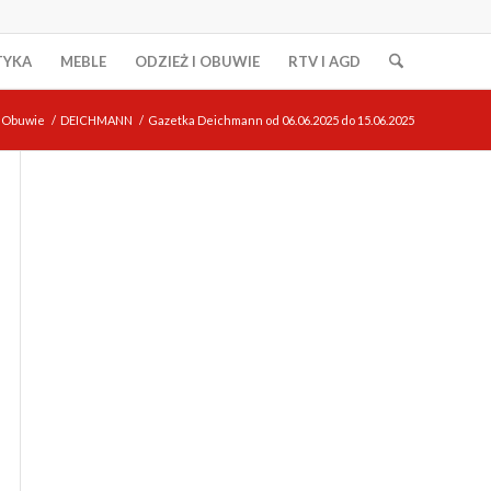
TYKA
MEBLE
ODZIEŻ I OBUWIE
RTV I AGD
i Obuwie
/
DEICHMANN
/
Gazetka Deichmann od 06.06.2025 do 15.06.2025