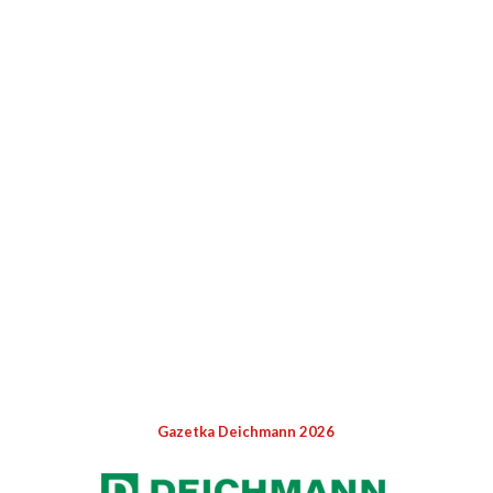
Gazetka Deichmann 2026