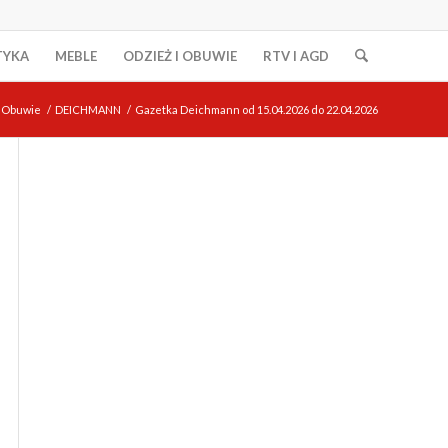
TYKA
MEBLE
ODZIEŻ I OBUWIE
RTV I AGD
i Obuwie
/
DEICHMANN
/
Gazetka Deichmann od 15.04.2026 do 22.04.2026