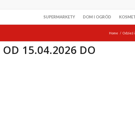
SUPERMARKETY
DOM I OGRÓD
KOSME
Home
/
Odzież 
OD 15.04.2026 DO