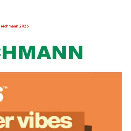
Deichmann 2026