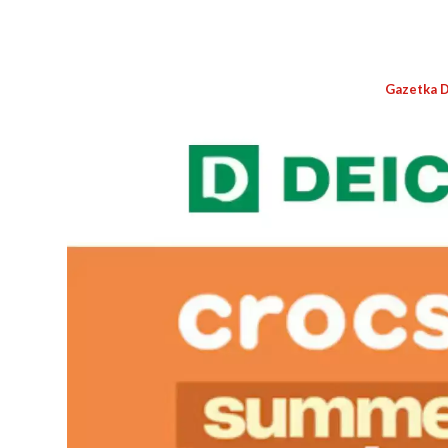
Gazetka 