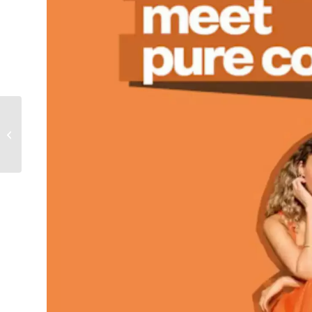
Gazetka Castorama od
25.05.2026 do
08.06.2026