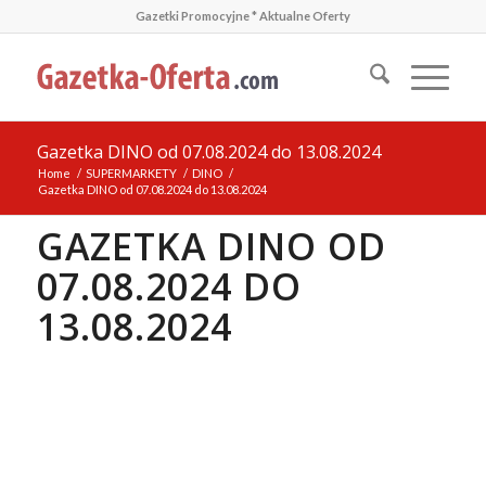
Gazetki Promocyjne * Aktualne Oferty
Gazetka DINO od 07.08.2024 do 13.08.2024
Home
/
SUPERMARKETY
/
DINO
/
Gazetka DINO od 07.08.2024 do 13.08.2024
GAZETKA DINO OD
07.08.2024 DO
13.08.2024