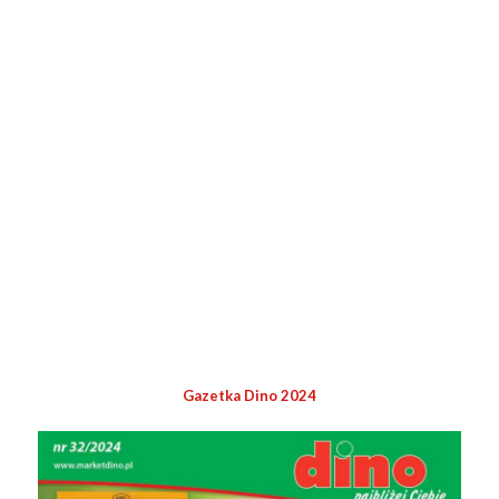
Gazetka Dino 2024