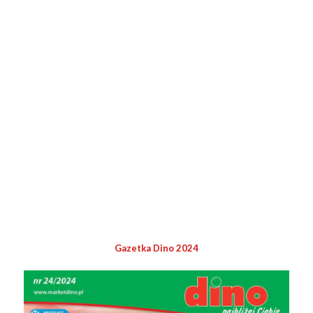
Gazetka Dino 2024