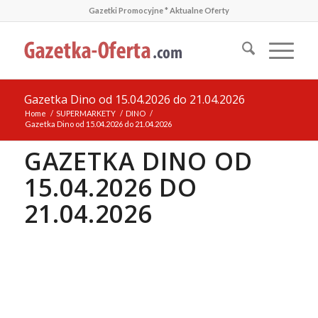
Gazetki Promocyjne * Aktualne Oferty
Gazetka Dino od 15.04.2026 do 21.04.2026
Home
/
SUPERMARKETY
/
DINO
/
Gazetka Dino od 15.04.2026 do 21.04.2026
GAZETKA DINO OD
15.04.2026 DO
21.04.2026