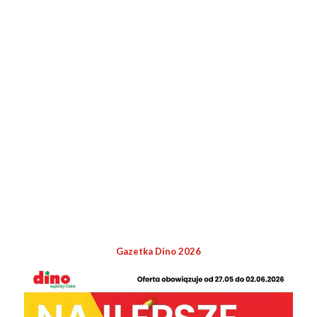
Gazetka Dino 2026