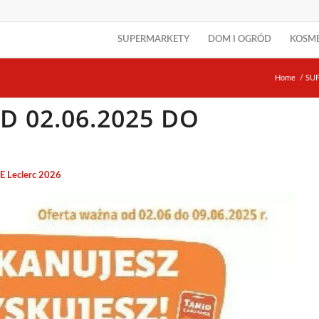
SUPERMARKETY
DOM I OGRÓD
KOSM
Home
/
SU
D 02.06.2025 DO
E Leclerc 2026