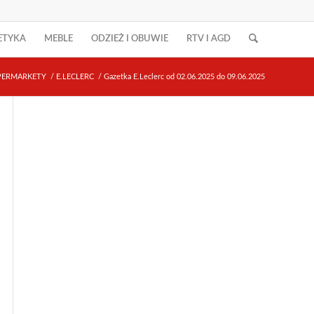
ETYKA
MEBLE
ODZIEŻ I OBUWIE
RTV I AGD
PERMARKETY
/
E.LECLERC
/
Gazetka E.Leclerc od 02.06.2025 do 09.06.2025