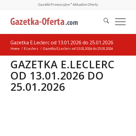
Gazetki Promocyjne * Aktualne Oferty
Gazetka E.Leclerc od 13.01.2026 do 25.01.2026
Home
/
E Leclerc
/
Gazetka E.Leclerc od 13.01.2026 do 25.01.2026
GAZETKA E.LECLERC
OD 13.01.2026 DO
25.01.2026