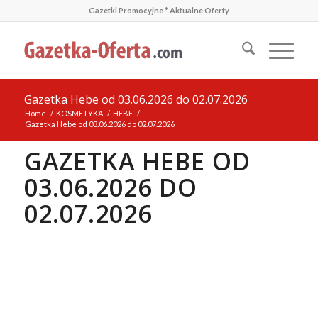
Gazetki Promocyjne * Aktualne Oferty
Gazetka Hebe od 03.06.2026 do 02.07.2026
Home
/
KOSMETYKA
/
HEBE
/
Gazetka Hebe od 03.06.2026 do 02.07.2026
GAZETKA HEBE OD
03.06.2026 DO
02.07.2026