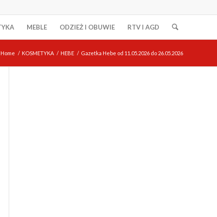
TYKA
MEBLE
ODZIEŻ I OBUWIE
RTV I AGD
Home
/
KOSMETYKA
/
HEBE
/
Gazetka Hebe od 11.05.2026 do 26.05.2026