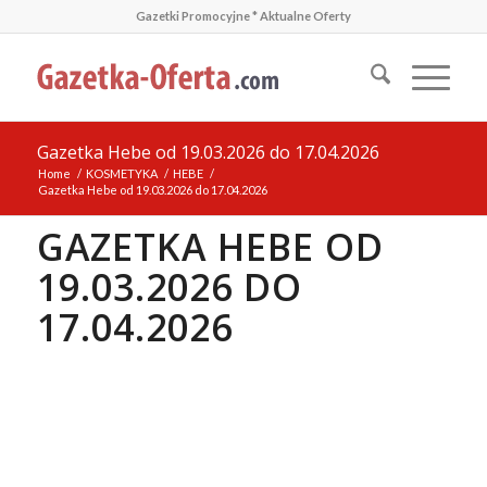
Gazetki Promocyjne * Aktualne Oferty
Gazetka Hebe od 19.03.2026 do 17.04.2026
Home
/
KOSMETYKA
/
HEBE
/
Gazetka Hebe od 19.03.2026 do 17.04.2026
GAZETKA HEBE OD
19.03.2026 DO
17.04.2026