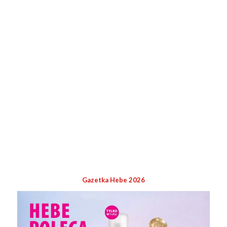
Gazetka Hebe 2026