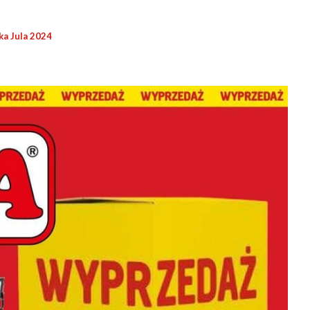
ka Jula 2024