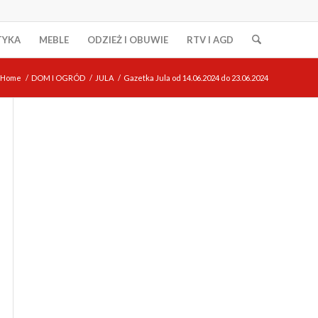
TYKA
MEBLE
ODZIEŻ I OBUWIE
RTV I AGD
Home
/
DOM I OGRÓD
/
JULA
/
Gazetka Jula od 14.06.2024 do 23.06.2024