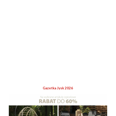
Gazetka Jysk 2026