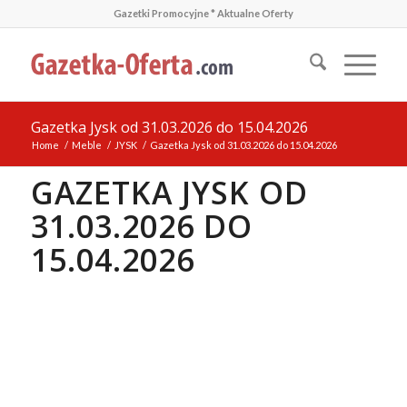
Gazetki Promocyjne * Aktualne Oferty
Gazetka Jysk od 31.03.2026 do 15.04.2026
Home
/
Meble
/
JYSK
/
Gazetka Jysk od 31.03.2026 do 15.04.2026
GAZETKA JYSK OD
31.03.2026 DO
15.04.2026