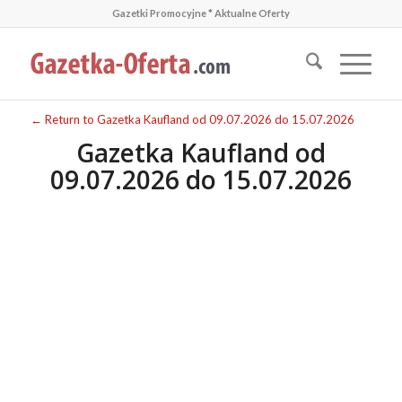
Gazetki Promocyjne * Aktualne Oferty
← Return to Gazetka Kaufland od 09.07.2026 do 15.07.2026
Gazetka Kaufland od
09.07.2026 do 15.07.2026