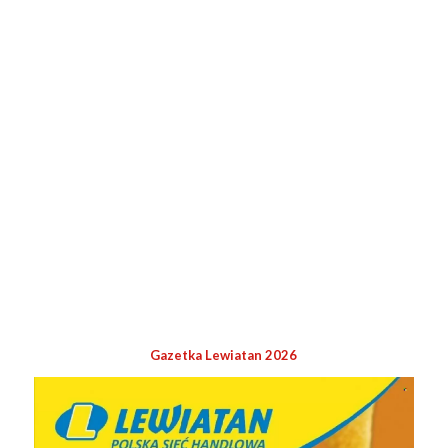
Gazetka Lewiatan 2026