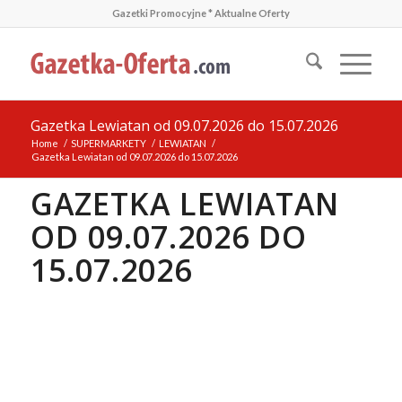
Gazetki Promocyjne * Aktualne Oferty
Gazetka Lewiatan od 09.07.2026 do 15.07.2026
Home
/
SUPERMARKETY
/
LEWIATAN
/
Gazetka Lewiatan od 09.07.2026 do 15.07.2026
GAZETKA LEWIATAN
OD 09.07.2026 DO
15.07.2026