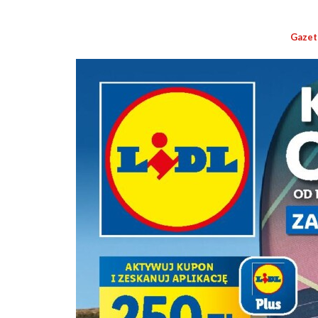
Gazet