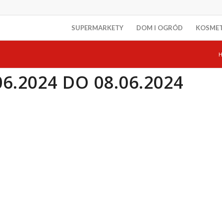
SUPERMARKETY
DOM I OGRÓD
KOSME
6.2024 DO 08.06.2024