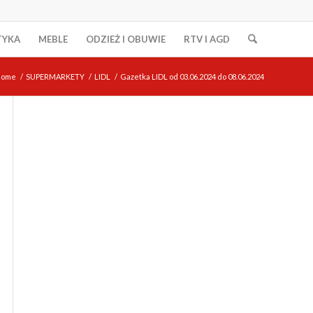
TYKA
MEBLE
ODZIEŻ I OBUWIE
RTV I AGD
Home
/
SUPERMARKETY
/
LIDL
/
Gazetka LIDL od 03.06.2024 do 08.06.2024