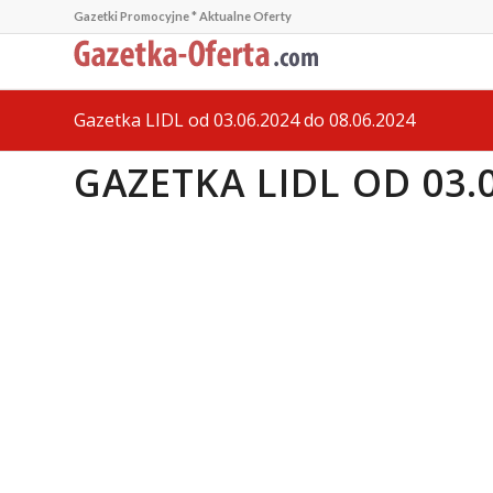
Gazetki Promocyjne * Aktualne Oferty
Gazetka LIDL od 03.06.2024 do 08.06.2024
GAZETKA LIDL OD 03.0