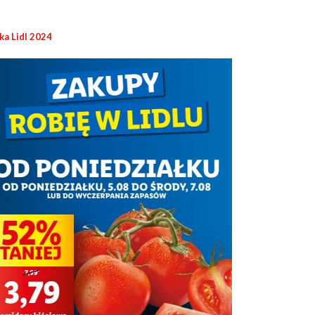
ka Lidl 2024