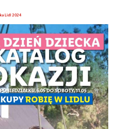
ka Lidl 2024