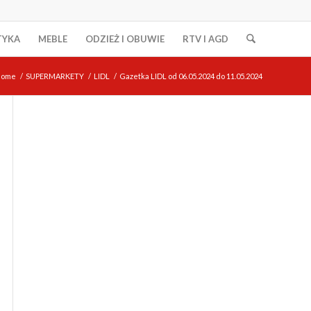
TYKA
MEBLE
ODZIEŻ I OBUWIE
RTV I AGD
Home
/
SUPERMARKETY
/
LIDL
/
Gazetka LIDL od 06.05.2024 do 11.05.2024