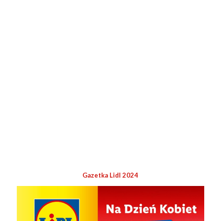
Gazetka Lidl 2024