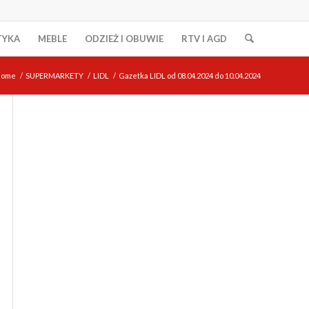
TYKA
MEBLE
ODZIEŻ I OBUWIE
RTV I AGD
Home
/
SUPERMARKETY
/
LIDL
/
Gazetka LIDL od 08.04.2024 do 10.04.2024