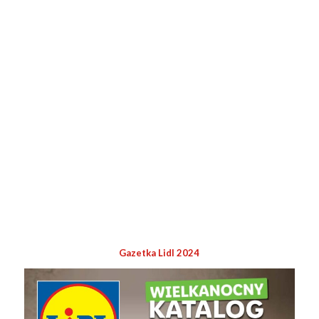
Gazetka Lidl 2024