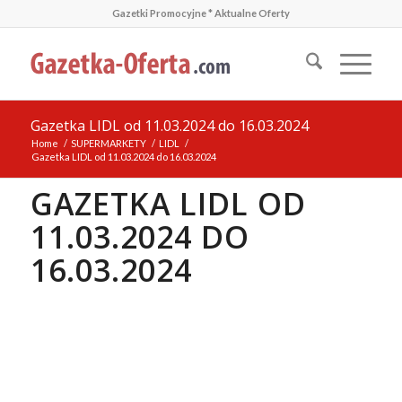
Gazetki Promocyjne * Aktualne Oferty
Gazetka LIDL od 11.03.2024 do 16.03.2024
Home
/
SUPERMARKETY
/
LIDL
/
Gazetka LIDL od 11.03.2024 do 16.03.2024
GAZETKA LIDL OD
11.03.2024 DO
16.03.2024