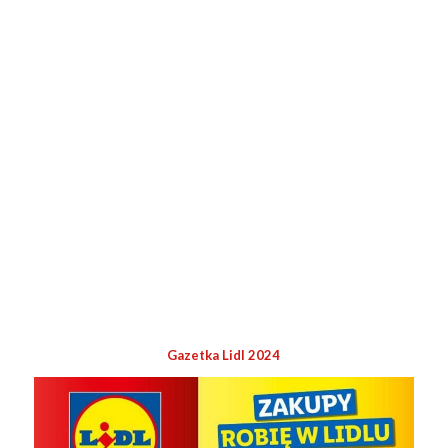
Gazetka Lidl 2024