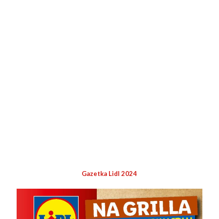
Gazetka Lidl 2024