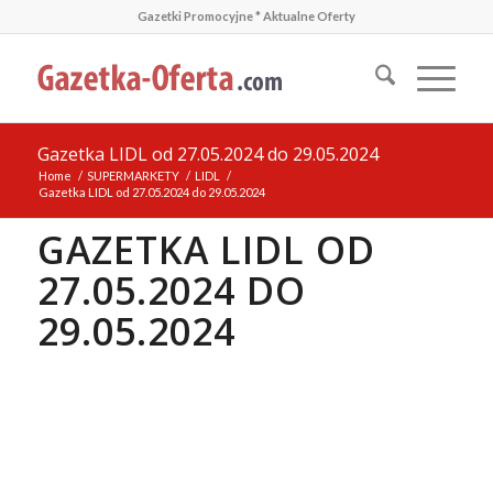
Gazetki Promocyjne * Aktualne Oferty
Gazetka LIDL od 27.05.2024 do 29.05.2024
Home
/
SUPERMARKETY
/
LIDL
/
Gazetka LIDL od 27.05.2024 do 29.05.2024
GAZETKA LIDL OD
27.05.2024 DO
29.05.2024