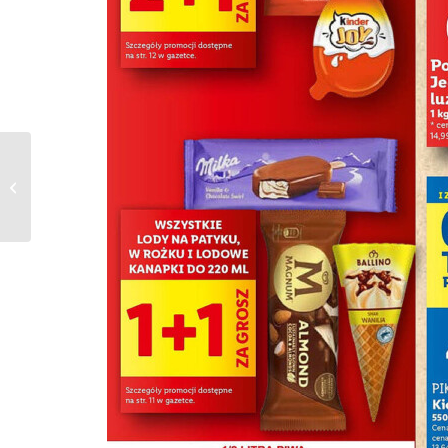
Gazetka BIEDRONKA
od 31.05.2024 do
05.06.2024 – W tym
tygodniu