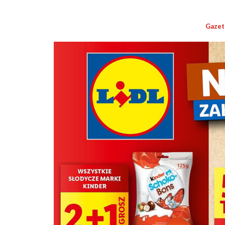
Gazet