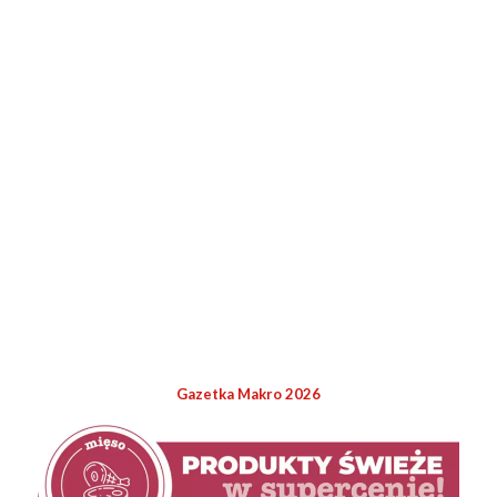
Gazetka Makro 2026