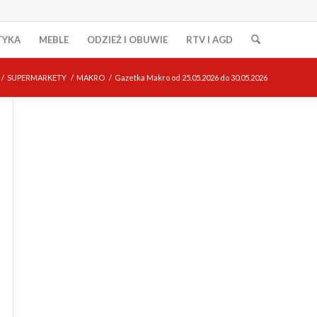
TYKA
MEBLE
ODZIEŻ I OBUWIE
RTV I AGD
/
SUPERMARKETY
/
MAKRO
/
Gazetka Makro od 25.05.2026 do 30.05.2026