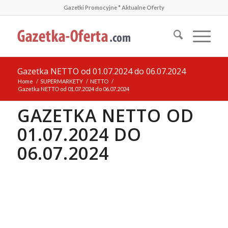
Gazetki Promocyjne * Aktualne Oferty
Gazetka NETTO od 01.07.2024 do 06.07.2024
Home
/
SUPERMARKETY
/
NETTO
/
Gazetka NETTO od 01.07.2024 do 06.07.2024
GAZETKA NETTO OD
01.07.2024 DO
06.07.2024