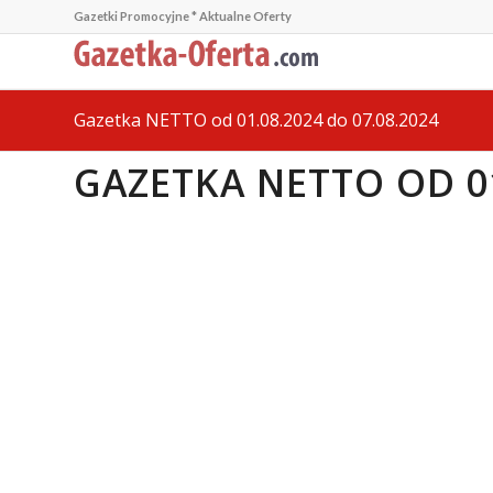
Gazetki Promocyjne * Aktualne Oferty
Gazetka NETTO od 01.08.2024 do 07.08.2024
GAZETKA NETTO OD 01