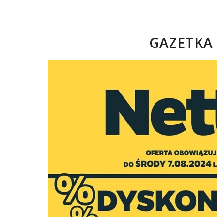
GAZETKA 