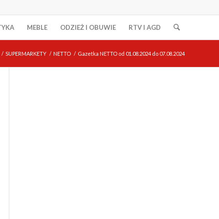
TYKA
MEBLE
ODZIEŻ I OBUWIE
RTV I AGD
/
SUPERMARKETY
/
NETTO
/
Gazetka NETTO od 01.08.2024 do 07.08.2024