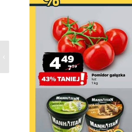
Gazetka DINO od
31.07.2024 do
06.08.2024