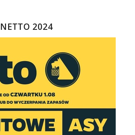
NETTO 2024