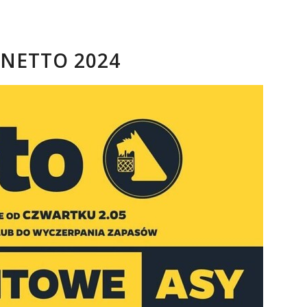
NETTO 2024