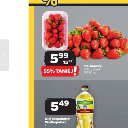
Gazetka Delikatesy
Centrum od 02.05 do
08.05.2024