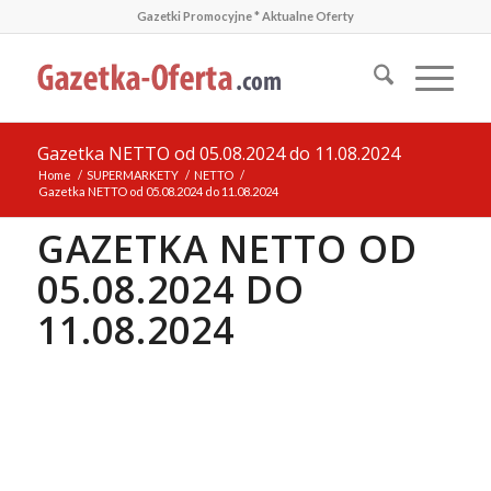
Gazetki Promocyjne * Aktualne Oferty
Gazetka NETTO od 05.08.2024 do 11.08.2024
Home
/
SUPERMARKETY
/
NETTO
/
Gazetka NETTO od 05.08.2024 do 11.08.2024
GAZETKA NETTO OD
05.08.2024 DO
11.08.2024