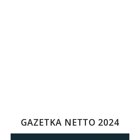
GAZETKA NETTO 2024