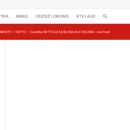
TYKA
MEBLE
ODZIEŻ I OBUWIE
RTV I AGD
ARKETY
/
NETTO
/
Gazetka NETTO od 12.02.2024 do 17.02.2024 – non food