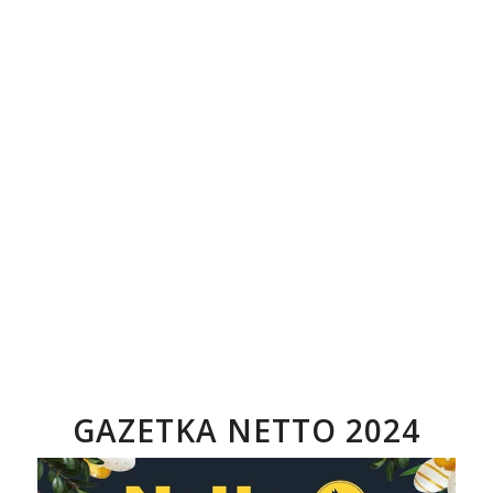
GAZETKA NETTO 2024