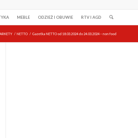
TYKA
MEBLE
ODZIEŻ I OBUWIE
RTV I AGD
ARKETY
/
NETTO
/
Gazetka NETTO od 18.03.2024 do 24.03.2024 – non food