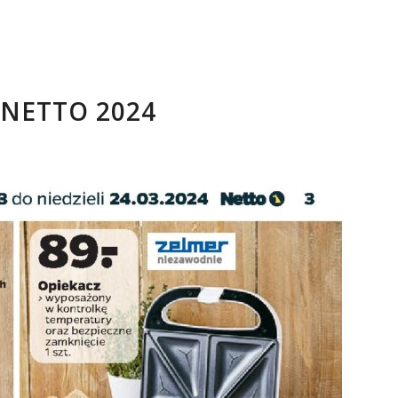
NETTO 2024