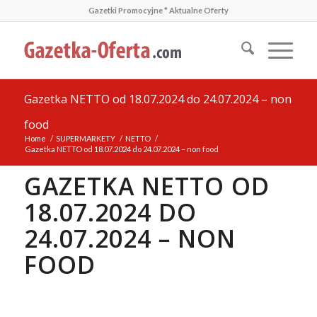
Gazetki Promocyjne * Aktualne Oferty
Gazetka NETTO od 18.07.2024 do 24.07.2024 – non
food
Home
/
SUPERMARKETY
/
NETTO
/
Gazetka NETTO od 18.07.2024 do 24.07.2024 – non food
GAZETKA NETTO OD
18.07.2024 DO
24.07.2024 – NON
FOOD