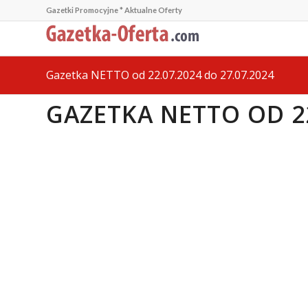
Gazetki Promocyjne * Aktualne Oferty
Gazetka NETTO od 22.07.2024 do 27.07.2024
GAZETKA NETTO OD 22