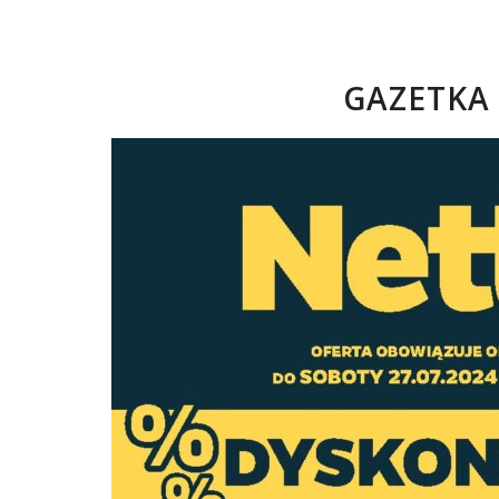
GAZETKA 