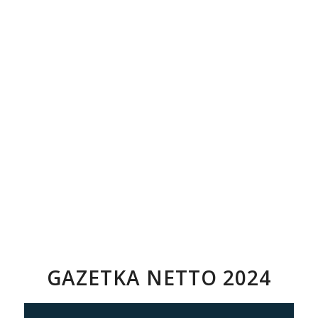
GAZETKA NETTO 2024