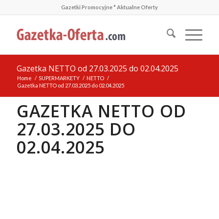
Gazetki Promocyjne * Aktualne Oferty
Gazetka NETTO od 27.03.2025 do 02.04.2025
Home
/
SUPERMARKETY
/
NETTO
/
Gazetka NETTO od 27.03.2025 do 02.04.2025
GAZETKA NETTO OD
27.03.2025 DO
02.04.2025