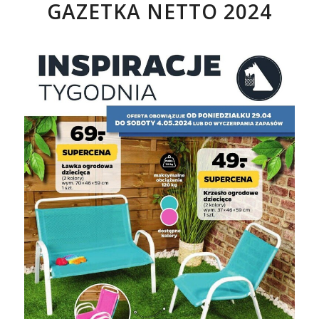
GAZETKA NETTO 2024