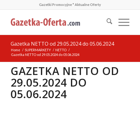
Gazetki Promocyjne * Aktualne Oferty
Gazetka NETTO od 29.05.2024 do 05.06.2024
Home
/
SUPERMARKETY
/
NETTO
/
Gazetka NETTO od 29.05.2024 do 05.06.2024
GAZETKA NETTO OD
29.05.2024 DO
05.06.2024