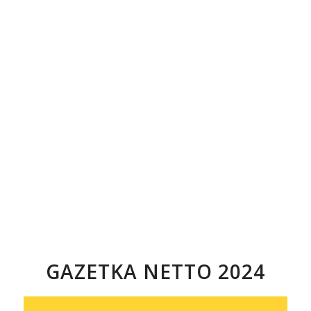
GAZETKA NETTO 2024