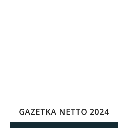
GAZETKA NETTO 2024