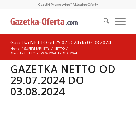
Gazetki Promocyjne * Aktualne Oferty
Gazetka NETTO od 29.07.2024 do 03.08.2024
Home
/
SUPERMARKETY
/
NETTO
/
Gazetka NETTO od 29.07.2024 do 03.08.2024
GAZETKA NETTO OD
29.07.2024 DO
03.08.2024