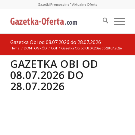
Gazetki Promocyjne * Aktualne Oferty
Gazetka Obi od 08.07.2026 do 28.07.2026
Home
/
DOM I OGRÓD
/
OBI
/
Gazetka Obi od 08.07.2026 do 28.07.2026
GAZETKA OBI OD
08.07.2026 DO
28.07.2026