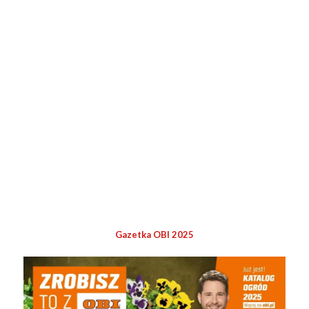
Gazetka OBI 2025