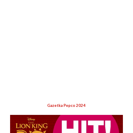
Gazetka Pepco 2024