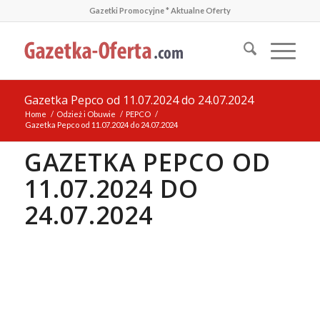
Gazetki Promocyjne * Aktualne Oferty
Gazetka Pepco od 11.07.2024 do 24.07.2024
Home
/
Odzież i Obuwie
/
PEPCO
/
Gazetka Pepco od 11.07.2024 do 24.07.2024
GAZETKA PEPCO OD
11.07.2024 DO
24.07.2024